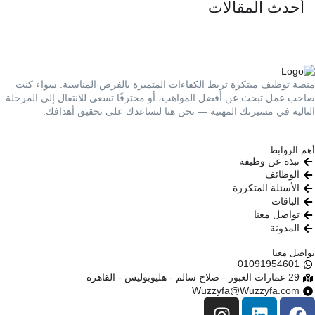
أحدث المقالات
منصة توظيف مبتكرة تربط الكفاءات المتميزة بالفرص المناسبة. سواء كنت
صاحب عمل تبحث عن أفضل المواهب، أو محترفًا تسعى للانتقال إلى المرحلة
التالية في مسيرتك المهنية — نحن هنا لنساعدك على تحقيق أهدافك.
أهم الروابط
نبذة عن وظيفة
الوظائف
الأسئلة المتكررة
الباقات
تواصل معنا
المدونة
تواصل معنا
01091954601​
29 عمارات العبور - صلاح سالم - هليوبوليس - القاهرة
Wuzzyfa@Wuzzyfa.com