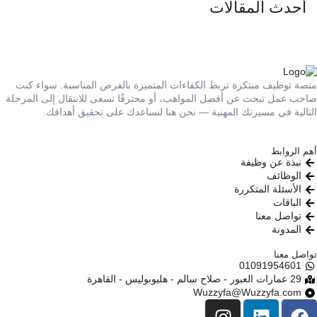
أحدث المقالات
منصة توظيف مبتكرة تربط الكفاءات المتميزة بالفرص المناسبة. سواء كنت
صاحب عمل تبحث عن أفضل المواهب، أو محترفًا تسعى للانتقال إلى المرحلة
التالية في مسيرتك المهنية — نحن هنا لنساعدك على تحقيق أهدافك.
أهم الروابط
نبذة عن وظيفة
الوظائف
الأسئلة المتكررة
الباقات
تواصل معنا
المدونة
تواصل معنا
01091954601​
29 عمارات العبور - صلاح سالم - هليوبوليس - القاهرة
Wuzzyfa@Wuzzyfa.com