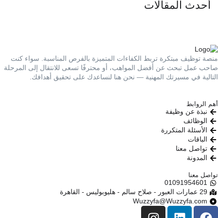
أحدث المقالات
منصة توظيف مبتكرة تربط الكفاءات المتميزة بالفرص المناسبة. سواء كنت
صاحب عمل تبحث عن أفضل المواهب، أو محترفًا تسعى للانتقال إلى المرحلة
التالية في مسيرتك المهنية — نحن هنا لنساعدك على تحقيق أهدافك.
أهم الروابط
نبذة عن وظيفة
الوظائف
الأسئلة المتكررة
الباقات
تواصل معنا
المدونة
تواصل معنا
01091954601​
29 عمارات العبور - صلاح سالم - هليوبوليس - القاهرة
Wuzzyfa@Wuzzyfa.com